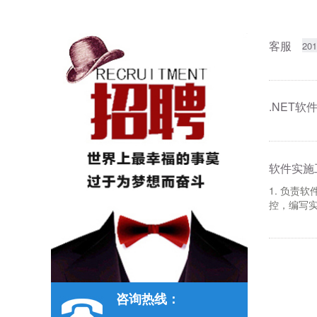
客服
201
.NET软
软件实施
1. 负责
控，编写实
咨询热线：