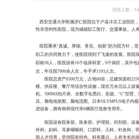
浏览人数：143
西安交通大学附属济仁医院
位于户县沣京工业院区
性非营利性医院，现为城镇职工医疗、交通事故、人
医院秉承“真诚、厚德、务实、创新”的为院方针，坚
职工的共同努力下，使医院得到了飞速的发展。医院现开
职称36人，医院设有16个临床科室，9个病区，其中包
次，年住院7000余人次，年手术1193人次。
医院总资产6500万元，占地60亩，总建筑面积2
楼、供应楼、餐厅等综合性设施，现在万余元以上设备1
机、500MA拍片床、全数字化黑白、彩超、“C"型臂
压、脑电地形图、脑电流图、日本OLYMPUS电子内
进设备，拥有南韩现代等6辆医疗急救专用车。
医院设有院务部、医务部、护理部、药剂部、设
外科、妇科、耳鼻咽喉科、口腔科、儿科、针灸科、乳
和人才培养，坚持院有特色、科有重点、人有专长的