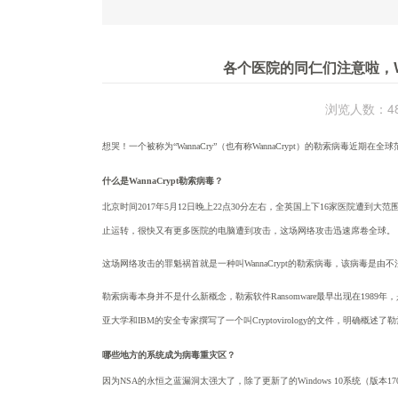
各个医院的同仁们注意啦，Wa
浏览人数：48
想哭！一个被称为
“WannaCry”（也有称WannaCrypt）的勒索病毒
什么是
WannaCrypt勒索病毒？
北京时间
2017年5月12日晚上22点30分左右，全英国上下16家医院遭
止运转，很快又有更多医院的电脑遭到攻击，这场网络攻击迅速席卷全球。
这场网络攻击的罪魁祸首就是一种叫
WannaCrypt的勒索病毒，该病毒是
勒索病毒本身并不是什么新概念，勒索软件
Ransomware最早出现在1989
亚大学和IBM的安全专家撰写了一个叫Cryptovirology的文件，明确概
哪些地方的系统成为病毒重灾区？
因为
NSA的永恒之蓝漏洞太强大了，除了更新了的Windows 10系统（版本1