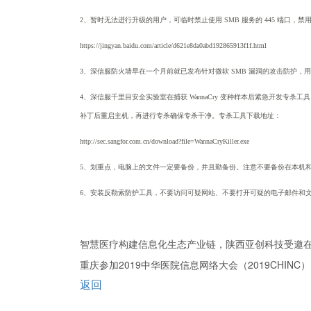
2、暂时无法进行升级的用户，可临时禁止使用 SMB 服务的 445 端口，禁
https://jingyan.baidu.com/article/d621e8da0abd192865913f1f.html
3、深信服防火墙早在一个月前就已发布针对微软 SMB 漏洞的攻击防护，用户
4、深信服千里目安全实验室在捕获 WannaCry 变种样本后紧急开发专
补丁后重启主机，再进行专杀确保专杀干净。专杀工具下载地址：
http://sec.sangfor.com.cn/download?file=WannaCryKiller.exe
5、划重点，电脑上的文件一定要备份，并且勤备份。注意不要备份在本机
6、安装反勒索防护工具，不要访问可疑网站、不要打开可疑的电子邮件和
智慧医疗构建信息化生态产业链，陕西亚创科技受邀
重庆参加2019中华医院信息网络大会（2019CHINC）
返回