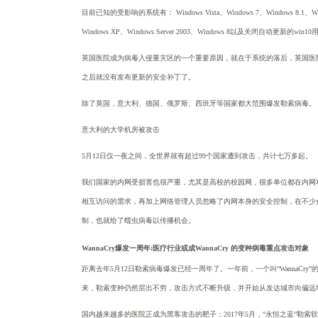
目前已知的受影响的系统有：
Windows Vista、Windows 7、Windows 8
Windows XP、Windows Server 2003、Windows 8以及关闭自动更新的win1
英国医院成为病毒入侵重灾区的一个重要原因，就在于系统的落后，英国医
之后就没有发布更新的安全补丁了。
除了英国，意大利、德国、俄罗斯、西班牙等国家都大范围爆发勒索病毒。
意大利的大学机房被攻击
5月12日仅一夜之间，全世界就有超过99个国家遭到攻击，共计七万多起。
我们国家的内网受损害也很严重，尤其是高校的校园网，很多单位都在内网
相互访问的需求，再加上网络管理人员忽略了内网本身的安全控制，在不少
制，也就给了蠕虫病毒以传播机会。
WannaCry爆发一周年:医疗行业或成WannaCry 的变种病毒重点攻击对象
距离去年
5月12日勒索病毒爆发已经一周年了。一年前，一个叫“WannaCr
来，勒索变种仍然层出不穷，攻击方式不断升级，并开始从发达城市向偏远
国内越来越多的医院正成为黑客攻击的靶子：
2017年5月，“永恒之蓝”