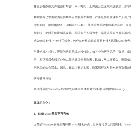
务器所有数据文件被强行加密；同一时间，上海某公立医院系统被黑，黑客勒
勒索病毒已发展成为威胁网络安全的重大毒瘤，严重威胁着企业和个人用户
劣的影响。据媒体报道，
2018年2月24日，某医院遭受勒索病毒攻击时
到影响。此时正值流感高发季，医院大厅人满为患。据悉该院多台服务器感
感染终端支付1个比特币赎金，约合每台终端解锁需要支付人民币66000余元
与其他机构相比，医院的信息系统比较特殊，如其中的医学记录、数据、病
响，所以势必会想尽办法以最快速度恢复数据，比如，马上交赎金。医院信
到病患的生命安全。因此，在血泪教训面前，快速获得应对勒索病毒攻击的
病毒变种分析
本次捕获的
WannaCry变种跟之前风靡全球的对主机进行勒索的WannaCry
具体的变化：
1、
KillSwitch开关不再有效
之前的
Wannacry病毒拥有KillSwitch域名开关，当病毒可以访问该域名（
www.