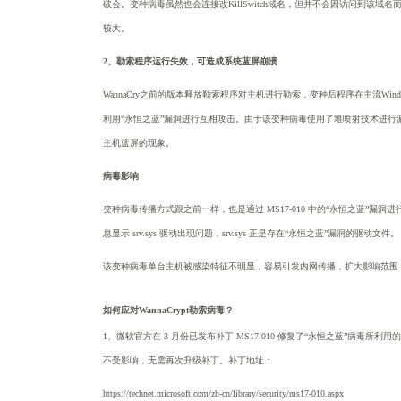
破会。变种病毒虽然也会连接改
KillSwitch域名，但并不会因访问到该
较大。
2、
勒索程序运行失效，可造成系统蓝屏崩溃
WannaCry之前的版本释放勒索程序对主机进行勒索，变种后程序在主流W
利用“永恒之蓝”漏洞进行互相攻击。由于该变种病毒使用了堆喷射技术进
主机蓝屏的现象。
病毒影响
变种病毒传播方式跟之前一样，也是通过
MS17-010 中的“永恒之蓝”漏洞
息显示
srv.sys 驱动出现问题，srv.sys 正是存在“永恒之蓝”漏洞的驱动文件。
该变种病毒单台主机被感染特征不明显，容易引发内网传播，扩大影响范围
如何应对
WannaCrypt勒索病毒？
1、微软官方在 3 月份已发布补丁 MS17-010 修复了“永恒之蓝”病毒所利
不受影响，无需再次升级补丁。补丁地址：
https://technet.microsoft.com/zh-cn/library/security/ms17-010.aspx